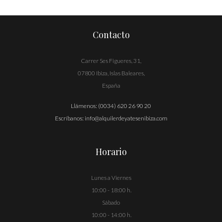
de
entradas
Contacto
Carrer Ses Figueres, 31,
07800 Ibiza, Islas Baleares,
España
Llámenos:
(0034) 620 26 90 20
Escríbanos:
info@alquilerdeyatesenibiza.com
Horario
Lunes a Viernes
10:00 - 18:00 h.
Sábado
10:00 - 14:00 h.