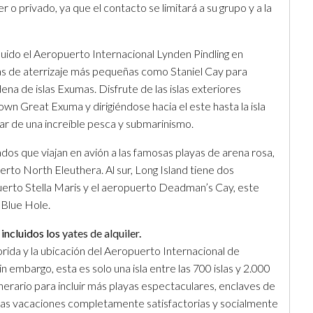
er o privado, ya que el contacto se limitará a su grupo y a la
ido el Aeropuerto Internacional Lynden Pindling en
tas de aterrizaje más pequeñas como Staniel Cay para
ena de islas Exumas. Disfrute de las islas exteriores
n Great Exuma y dirigiéndose hacia el este hasta la isla
ar de una increíble pesca y submarinismo.
ados que viajan en avión a las famosas playas de arena rosa,
rto North Eleuthera. Al sur, Long Island tiene dos
uerto Stella Maris y el aeropuerto Deadman’s Cay, este
 Blue Hole.
 incluidos los
yates de alquiler
.
orida y la ubicación del Aeropuerto Internacional de
n embargo, esta es solo una isla entre las 700 islas y 2.000
inerario para incluir más playas espectaculares, enclaves de
unas vacaciones completamente satisfactorias y socialmente