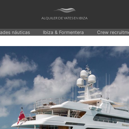
ALQUILER DE YATES EN IBIZA
dades náuticas
Ibiza & Formentera
Crew recruitm