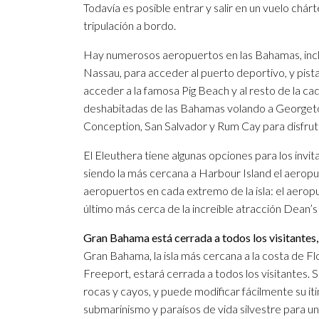
Todavía es posible entrar y salir en un vuelo chárt
tripulación a bordo.
Hay numerosos aeropuertos en las Bahamas, inclu
Nassau, para acceder al puerto deportivo, y pis
acceder a la famosa Pig Beach y al resto de la cad
deshabitadas de las Bahamas volando a Georgetow
Conception, San Salvador y Rum Cay para disfrut
El Eleuthera tiene algunas opciones para los invit
siendo la más cercana a Harbour Island el aeropue
aeropuertos en cada extremo de la isla: el aerop
último más cerca de la increíble atracción Dean’s
Gran Bahama está cerrada a todos los visitantes,
Gran Bahama, la isla más cercana a la costa de Fl
Freeport, estará cerrada a todos los visitantes. Si
rocas y cayos, y puede modificar fácilmente su it
submarinismo y paraísos de vida silvestre para 