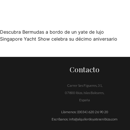
Descubra Bermudas a bordo de un yate de lujo
Navegación
Singapore Yacht Show celebra su décimo aniversario
de
entradas
Contacto
Carrer Ses Figueres, 31,
07800 Ibiza, Islas Baleares,
España
Llámenos:
(0034) 620 26 90 20
Escríbanos:
info@alquilerdeyatesenibiza.com