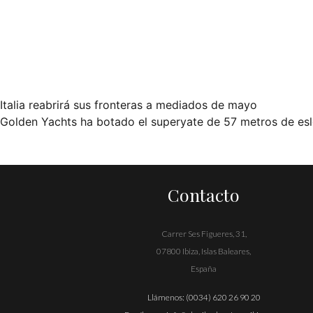
Italia reabrirá sus fronteras a mediados de mayo
Navegación
Golden Yachts ha botado el superyate de 57 metros de esl
de
entradas
Contacto
Carrer Ses Figueres, 31,
07800 Ibiza, Islas Baleares,
España
Llámenos:
(0034) 620 26 90 20