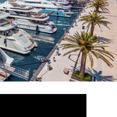
deo
ayer