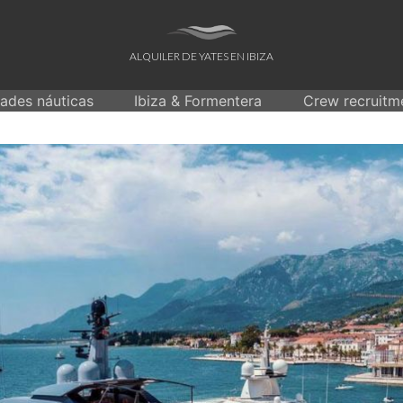
ALQUILER DE YATES EN IBIZA
dades náuticas
Ibiza & Formentera
Crew recruitm