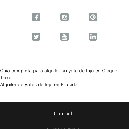
Guía completa para alquilar un yate de lujo en Cinque
Navegación
Terre
Alquiler de yates de lujo en Procida
de
entradas
Contacto
Carrer Ses Figueres, 31,