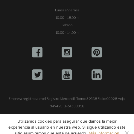
Lunes a Viernes
10:00 - 18:00 h.
Sábado
10:00 - 14:00 h.
Empresa registrada en el Registro Mercantil: Tomo: 39538 Folio: 00028 Hoja:
349493. B-64533318
ALQUILE SU YATE
VENTA DE YATES
TRABAJE CON NOSOTROS
Utilizamos cookies para asegurar que damos la mejor
experiencia al usuario en nuestra web. Si sigue utilizando este
© Copyright 1990-2026
ALQUILER DE YATES EN IBIZA S.L.
sitio asumiremos que está de acuerdo.
Más información