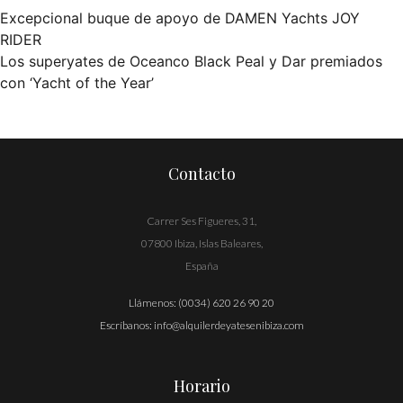
Excepcional buque de apoyo de DAMEN Yachts JOY
Navegación
RIDER
Los superyates de Oceanco Black Peal y Dar premiados
de
con ‘Yacht of the Year’
entradas
Contacto
Carrer Ses Figueres, 31,
07800 Ibiza, Islas Baleares,
España
Llámenos:
(0034) 620 26 90 20
Escríbanos:
info@alquilerdeyatesenibiza.com
Horario