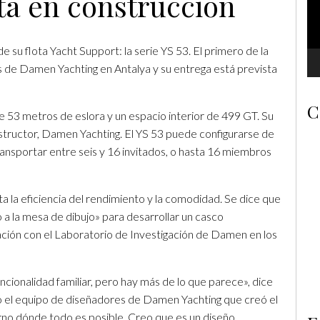
tá en construcción
su flota Yacht Support: la serie YS 53. El primero de la
es de Damen Yachting en Antalya y su entrega está prevista
C
 53 metros de eslora y un espacio interior de 499 GT. Su
structor, Damen Yachting. El YS 53 puede configurarse de
nsportar entre seis y 16 invitados, o hasta 16 miembros
 la eficiencia del rendimiento y la comodidad. Se dice que
 a la mesa de dibujo» para desarrollar un casco
ción con el Laboratorio de Investigación de Damen en los
ncionalidad familiar, pero hay más de lo que parece», dice
gió el equipo de diseñadores de Damen Yachting que creó el
rno dónde todo es posible. Creo que es un diseño