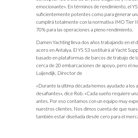
emocionante». En términos de rendimiento, el Y
suficientemente potentes como para generar una 
cumplirá totalmente con la normativa IMO Tier III
70% para las operaciones a pleno rendimiento.
Damen Yachting lleva dos años trabajando en el di
acero en Antalya. El YS 53 sustituirá al Yacht Su
basado en plataformas de barcos de trabajo de l
cerca de 20 embarcaciones de apoyo, pero el nu
Luijendijk, Director de
«Durante la última década hemos ayudado a los a
desafiantes», dice Rob. «Cada sueño requiere una
antes. Por eso contamos con un equipo muy exp
nuestros clientes. Nos dimos cuenta de que nuestr
también estar diseñada desde cero para el merca