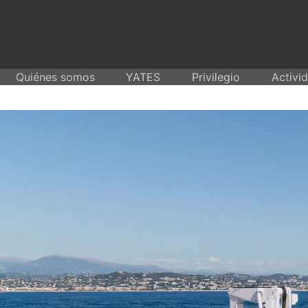
Skip
to
content
Quiénes somos
YATES
Privilegio
Activi