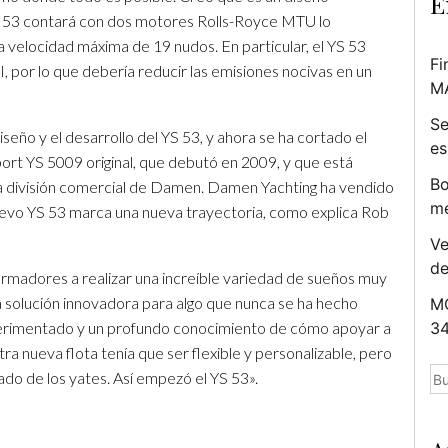
E
S 53 contará con dos motores Rolls-Royce MTU lo
velocidad máxima de 19 nudos. En particular, el YS 53
Fi
, por lo que debería reducir las emisiones nocivas en un
M
Se
seño y el desarrollo del YS 53, y ahora se ha cortado el
es
pport YS 5009 original, que debutó en 2009, y que está
Bo
a división comercial de Damen. Damen Yachting ha vendido
me
evo YS 53 marca una nueva trayectoria, como explica Rob
Ve
d
rmadores a realizar una increíble variedad de sueños muy
 solución innovadora para algo que nunca se ha hecho
MC
erimentado y un profundo conocimiento de cómo apoyar a
34
a nueva flota tenía que ser flexible y personalizable, pero
Bu
do de los yates. Así empezó el YS 53».