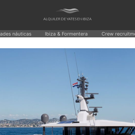
ALQUILER DE YATES EN IBIZA
dades náuticas
Ibiza & Formentera
Crew recruitm