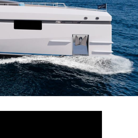
deo
ayer