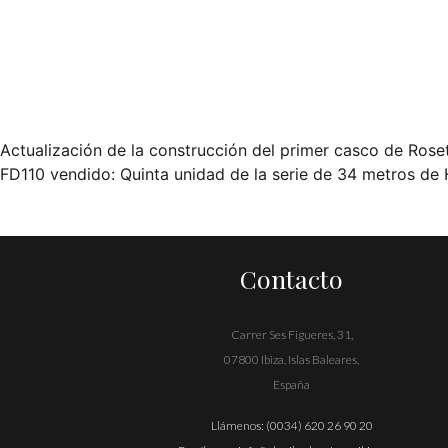
Actualización de la construcción del primer casco de Rose
Navegación
FD110 vendido: Quinta unidad de la serie de 34 metros de
de
entradas
Contacto
Carrer Ses Figueres, 31,
07800 Ibiza, Islas Baleares,
España
Llámenos:
(0034) 620 26 90 20