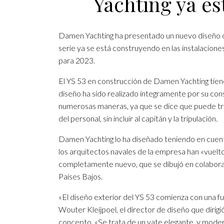
Yachting ya es
Damen Yachting ha presentado un nuevo diseño de 
serie ya se está construyendo en las instalacion
para 2023.
El YS 53 en construcción de Damen Yachting tiene
diseño ha sido realizado íntegramente por su con
numerosas maneras, ya que se dice que puede tra
del personal, sin incluir al capitán y la tripulación.
Damen Yachting lo ha diseñado teniendo en cuenta
los arquitectos navales de la empresa han «vuelto
completamente nuevo, que se dibujó en colabora
Países Bajos.
«El diseño exterior del YS 53 comienza con una fu
Wouter Kleijpoel, el director de diseño que diri
concepto. «Se trata de un yate elegante, y mode