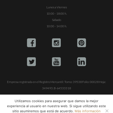
Lunes a Viernes
10:00 - 18:00 h.
Sábado
10:00 - 14:00 h.
Empresa registrada en el Registro Mercantil: Tomo: 39538 Folio: 00028 Hoja:
349493. B-64533318
ALQUILE SU YATE
VENTA DE YATES
TRABAJE CON NOSOTROS
Utilizamos cookies para asegurar que damos la mejor
experiencia al usuario en nuestra web. Si sigue utilizando este
© Copyright 1990-2026
ALQUILER DE YATES EN IBIZA S.L.
sitio asumiremos que está de acuerdo.
Más información