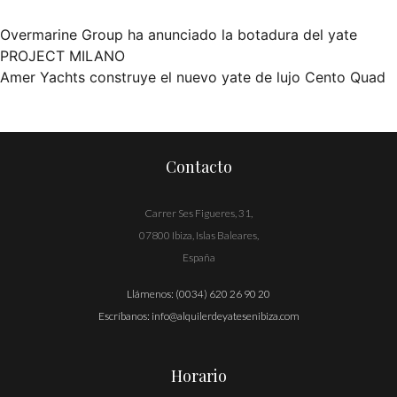
Overmarine Group ha anunciado la botadura del yate
Navegación
PROJECT MILANO
Amer Yachts construye el nuevo yate de lujo Cento Quad
de
entradas
Contacto
Carrer Ses Figueres, 31,
07800 Ibiza, Islas Baleares,
España
Llámenos:
(0034) 620 26 90 20
Escríbanos:
info@alquilerdeyatesenibiza.com
Horario