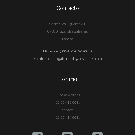
Contacto
Carrer Ses Figueres, 31,
07800 Ibiza, Islas Baleares,
España
Llámenos:
(0034) 620 26 90 20
Escríbanos:
info@alquilerdeyatesenibiza.com
Horario
Lunes a Viernes
10:00 - 18:00 h.
Sábado
10:00 - 14:00 h.