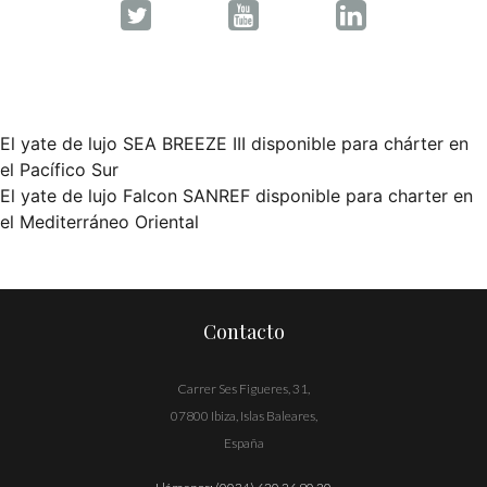
El yate de lujo SEA BREEZE III disponible para chárter en
Navegación
el Pacífico Sur
El yate de lujo Falcon SANREF disponible para charter en
de
el Mediterráneo Oriental
entradas
Contacto
Carrer Ses Figueres, 31,
07800 Ibiza, Islas Baleares,
España