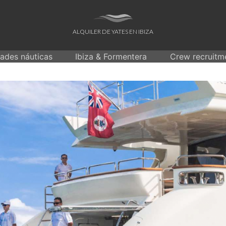
ALQUILER DE YATES EN IBIZA
dades náuticas
Ibiza & Formentera
Crew recruitm