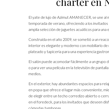
chárter en 
El yate de lujo de Azimut AMANECER, se une al m
temporada de verano, ofreciendo a los invitados i
amplia selección de juguetes acuáticos para una
Construida en el año 2009, se sometió a un reaco
interior es elegante y moderno con mobiliario d
plateado y tapicería para una experiencia gastro
El salón puede acomodar fácilmente a un grupo de
o para ver una película en la televisión de pantal
medios.
En el exterior, hay abundantes espacios para relaja
en popa que ofrece el lugar más conveniente, mien
de elegir entre un techo corredizo abierto o cer
en el foredeck, para los invitados que deseen disf
cómodas tumbonas.