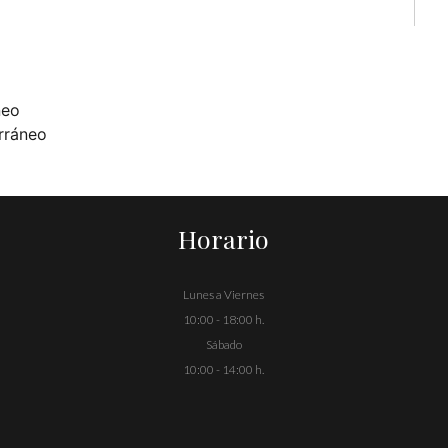
neo
rráneo
Horario
Lunes a Viernes
10:00 - 18:00 h.
Sábado
10:00 - 14:00 h.