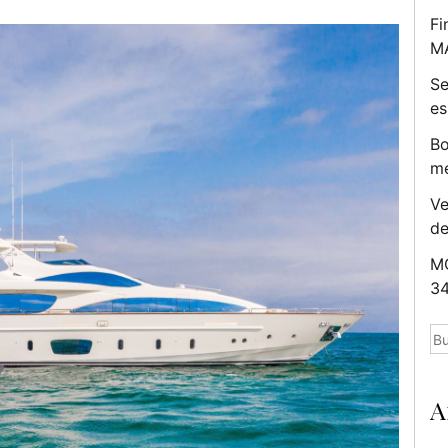
Fi
M
Se
es
Bo
me
Ve
d
MC
34
Bu
A