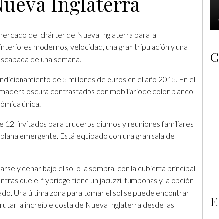
Nueva Inglaterra
ercado del chárter de Nueva Inglaterra para la
nteriores modernos, velocidad, una gran tripulación y una
C
 escapada de una semana.
ndicionamiento de 5 millones de euros en el año 2015. En el
e madera oscura contrastados con mobiliariode color blanco
nómica única.
 12 invitados para cruceros diurnos y reuniones familiares
la plana emergente. Está equipado con una gran sala de
rse y cenar bajo el sol o la sombra, con la cubierta principal
tras que el flybridge tiene un jacuzzi, tumbonas y la opción
rado. Una última zona para tomar el sol se puede encontrar
E
rutar la increíble costa de Nueva Inglaterra desde las