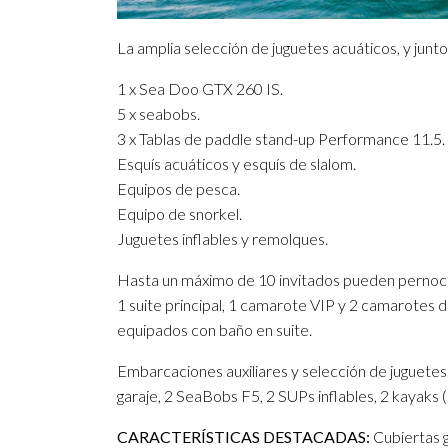
La amplia selección de juguetes acuáticos, y junto
1 x Sea Doo GTX 260 IS.
5 x seabobs.
3 x Tablas de paddle stand-up Performance 11.5.
Esquís acuáticos y esquís de slalom.
Equipos de pesca.
Equipo de snorkel.
Juguetes inflables y remolques.
Hasta un máximo de 10 invitados pueden pernoct
1 suite principal, 1 camarote VIP y 2 camarotes 
equipados con baño en suite.
Embarcaciones auxiliares y selección de juguete
garaje, 2 SeaBobs F5, 2 SUPs inflables, 2 kayaks 
CARACTERÍSTICAS DESTACADAS:
Cubiertas g