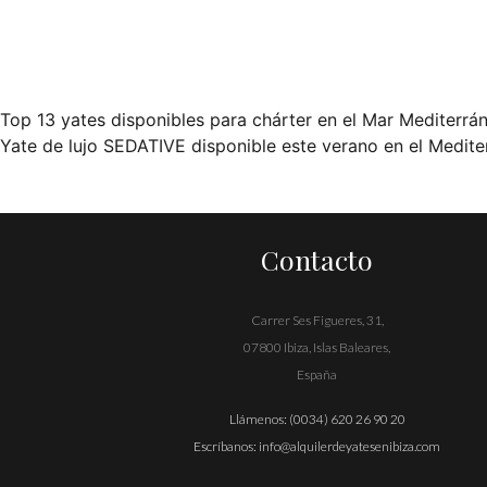
Top 13 yates disponibles para chárter en el Mar Mediterrá
Navegación
Yate de lujo SEDATIVE disponible este verano en el Medite
de
entradas
Contacto
Carrer Ses Figueres, 31,
07800 Ibiza, Islas Baleares,
España
Llámenos:
(0034) 620 26 90 20
Escríbanos:
info@alquilerdeyatesenibiza.com