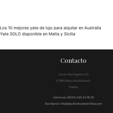
Los 10 mejores yate de lujo para alquilar en Australia
Navegación
Yate SOLO disponible en Malta y Sicilia
de
entradas
Contacto
Carrer Ses Figueres, 31,
07800 Ibiza, Islas Baleares,
España
Llámenos:
(0034) 620 26 90 20
Escríbanos:
info@alquilerdeyatesenibiza.com