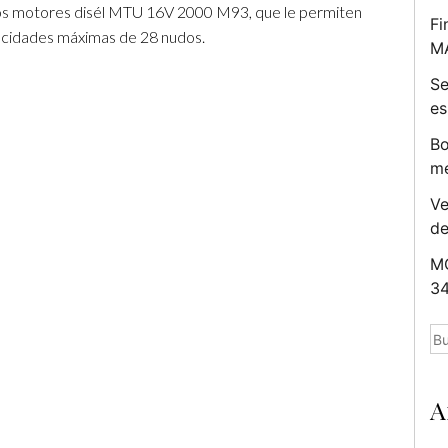
os motores disél MTU 16V 2000 M93, que le permiten
Fi
cidades máximas de 28 nudos.
M
Se
es
Bo
me
Ve
d
MC
34
Bu
A