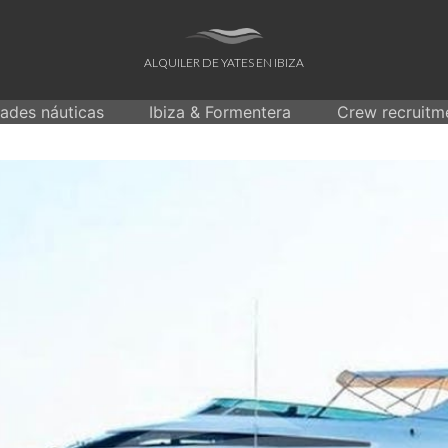
ALQUILER DE YATES EN IBIZA
dades náuticas
Ibiza & Formentera
Crew recruitm