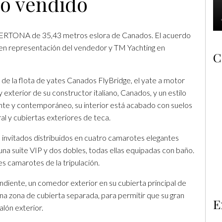
do vendido
 BERTONA de 35,43 metros eslora de Canados. El acuerdo
 en representación del vendedor y TM Yachting en
C
 de la flota de yates Canados FlyBridge, el yate a motor
xterior de su constructor italiano, Canados, y un estilo
egante y contemporáneo, su interior está acabado con suelos
l y cubiertas exteriores de teca.
nvitados distribuidos en cuatro camarotes elegantes
una suite VIP y dos dobles, todas ellas equipadas con baño.
es camarotes de la tripulación.
diente, un comedor exterior en su cubierta principal de
na zona de cubierta separada, para permitir que su gran
E
lón exterior.