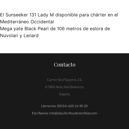
El Sunseeker 131 Lady M disponible para chárter en el
Navegación
Mediterráneo Occidental
Mega yate Black Pearl de 106 metros de eslora de
de
Nuvolari y Lenard
entradas
Contacto
Carrer Ses Figueres, 31,
07800 Ibiza, Islas Baleares,
España
Llámenos:
(0034) 620 26 90 20
Escríbanos:
info@alquilerdeyatesenibiza.com