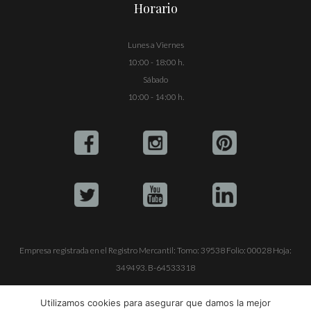
Horario
Lunes a Viernes
10:00 - 18:00 h.
Sábado
10:00 - 14:00 h.
Empresa registrada en el Registro Mercantil: Tomo: 39538 Folio: 00028 Hoja:
349493. B-64533318
ALQUILE SU YATE
VENTA DE YATES
TRABAJE CON NOSOTROS
Utilizamos cookies para asegurar que damos la mejor