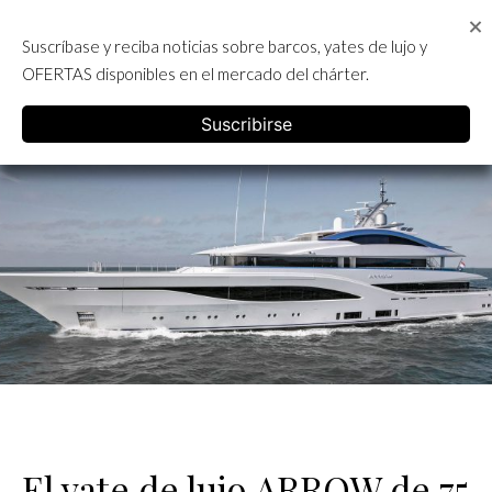
Skip
to
Suscríbase y reciba noticias sobre barcos, yates de lujo y
content
ALQUILER DE YATES EN IBIZA
OFERTAS disponibles en el mercado del chárter.
English
Suscribirse
El yate de lujo ARROW de 75