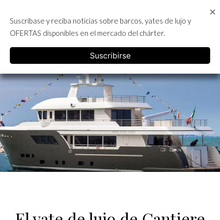
Skip
to
Suscríbase y reciba noticias sobre barcos, yates de lujo y
content
ALQUILER DE YATES EN IBIZA
OFERTAS disponibles en el mercado del chárter.
English
Suscribirse
El yate de lujo de Cantiere