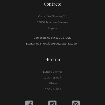
Contacto
Carrer Ses Figueres, 31,
07800 Ibiza, Islas Baleares,
España
Llámenos:
(0034) 620 26 90 20
Escríbanos:
info@alquilerdeyatesenibiza.com
Horario
Lunes a Viernes
10:00 - 18:00 h.
Sábado
10:00 - 14:00 h.