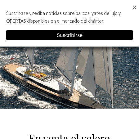
Skip
to
Suscríbase y reciba noticias sobre barcos, yates de lujo y
content
ALQUILER DE YATES EN IBIZA
OFERTAS disponibles en el mercado del chárter.
English
Suscribirse
En venta el velero