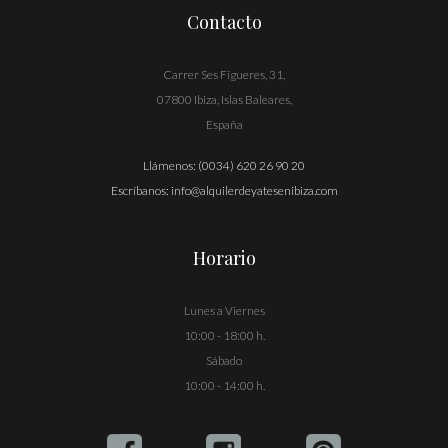
Contacto
Carrer Ses Figueres, 31,
07800 Ibiza, Islas Baleares,
España
Llámenos:
(0034) 620 26 90 20
Escríbanos:
info@alquilerdeyatesenibiza.com
Horario
Lunes a Viernes
10:00 - 18:00 h.
Sábado
10:00 - 14:00 h.