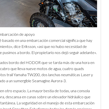
 embarcación de apoyo
é basado en una embarcación comercial significa que hay
ento», dice Eriksson, «así que no hubo necesidad de
e pusimos a bordo. El propietario nos dejó seguir adelante».
izados bordo del HODOR que se tarda más de una hora en
escubro que lleva nueve motos de agua, cuatro quads
tos trail Yamaha TW200, dos lanchas neumáticas Laser y
nado a un sumergible Seamagine Aurora-3.
en otro espacio. La mayor bestia de todas, una consola
ra, descansa en cunas sobre un elevador hidráulico que
stantánea. La seguridad en el manejo de esta embarcación
ir a Incat Crowther. Estudiamos todas las demás opciones