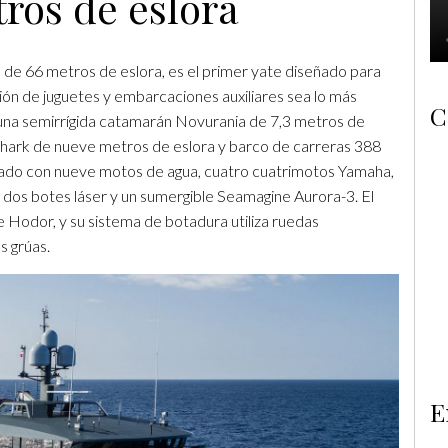
ros de eslora
 66 metros de eslora, es el primer yate diseñado para
ón de juguetes y embarcaciones auxiliares sea lo más
C
ay una semirrígida catamarán Novurania de 7,3 metros de
ark de nueve metros de eslora y barco de carreras 388
uipado con nueve motos de agua, cuatro cuatrimotos Yamaha,
 dos botes láser y un sumergible Seamagine Aurora-3. El
e Hodor, y su sistema de botadura utiliza ruedas
s grúas.
E