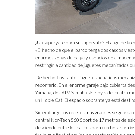
¿Un superyate para su superyate? El auge de la
«El hecho de que el barco tenga dos cascos y est
enormes zonas de carga y espacios de almacenami
restringir la cantidad de juguetes mecanizados qu
De hecho, hay tantos juguetes acuáticos mecan
recorrerlo. En el enorme garaje bajo cubierta d
Yamaha, dos ATV Yamaha side-by-side, cuatro mo
un Hobie Cat. El espacio sobrante ya está desti
Sin embargo, los objetos más grandes se guardan 
central Nor-Tech 560 Sport de 17 metros de eslo
desciende entre los cascos para una botadura in
fue lo que llevó al equipo de construcción a eleg