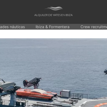
ALQUILER DE YATES EN IBIZA
dades náuticas
Ibiza & Formentera
Crew recruitm