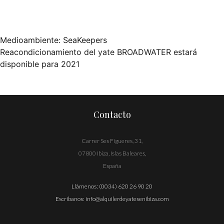
Medioambiente: SeaKeepers
Navegación
Reacondicionamiento del yate BROADWATER estará
disponible para 2021
de
entradas
Contacto
Carrer Ses Figueres, 31,
07800 Ibiza, Islas Baleares,
España
Llámenos:
(0034) 620 26 90 20
Escríbanos:
info@alquilerdeyatesenibiza.com