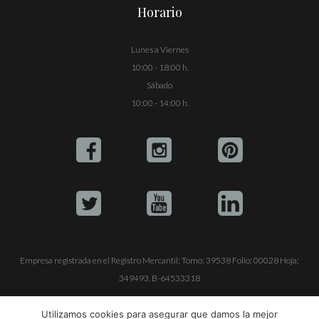
Horario
Lunes a Viernes
10:00 - 18:00 h.
Sábado
10:00 - 14:00 h.
Empresa registrada en el Registro Mercantil: Tomo: 39538 Folio: 00028 Hoja:
349493. B-64533318
ALQUILE SU YATE
VENTA DE YATES
TRABAJE CON NOSOTROS
Utilizamos cookies para asegurar que damos la mejor