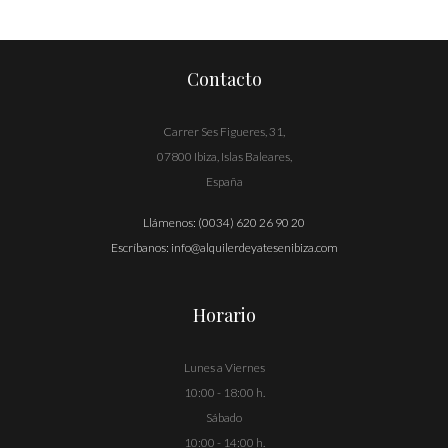
entradas
Contacto
Carrer Ses Figueres, 31,
07800 Ibiza, Islas Baleares,
España
Llámenos:
(0034) 620 26 90 20
Escríbanos:
info@alquilerdeyatesenibiza.com
Horario
Lunes a Viernes
10:00 - 18:00 h.
Sábado
10:00 - 14:00 h.