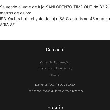
Se vende el yate de lujo SANLORENZO TIME OUT de 32,21
Navegación
metros de eslora
ISA Yachts bota el yate de lujo ISA Granturismo 45 modelo
de
ARIA SF
entradas
Contacto
Carrer Ses Figueres, 31,
07800 Ibiza, Islas Baleares,
España
Llámenos:
(0034) 620 26 90 20
Escríbanos:
info@alquilerdeyatesenibiza.com
Horario