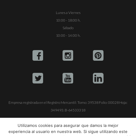
Lunes a Viernes
10:00 - 18:00 h.
Sábado
10:00 - 14:00 h.
Empresa registrada en el Registro Mercantil: Tomo: 39538 Folio: 00028 Hoja:
349493. B-64533318
ALQUILE SU YATE
VENTA DE YATES
TRABAJE CON NOSOTROS
Utilizamos cookies para asegurar que damos la mejor
experiencia al usuario en nuestra web. Si sigue utilizando este
© Copyright 1990-2026
ALQUILER DE YATES EN IBIZA S.L.