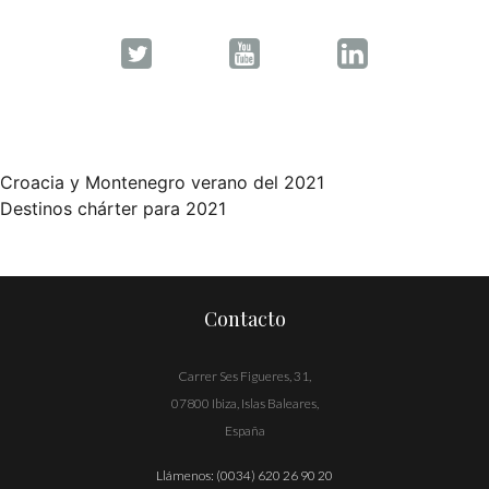
Croacia y Montenegro verano del 2021
Navegación
Destinos chárter para 2021
de
entradas
Contacto
Carrer Ses Figueres, 31,
07800 Ibiza, Islas Baleares,
España
Llámenos:
(0034) 620 26 90 20