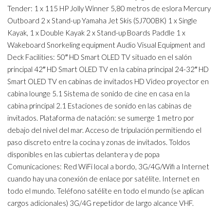
Tender: 1 x 115 HP Jolly Winner 5,80 metros de eslora Mercury
Outboard 2 x Stand-up Yamaha Jet Skis (SJ700BK) 1 x Single
Kayak, 1 x Double Kayak 2 x Stand-up Boards Paddle 1 x
Wakeboard Snorkeling equipment Audio Visual Equipment and
Deck Facilities: 50″ HD Smart OLED TV situado en el salón
principal 42″ HD Smart OLED TV en la cabina principal 24-32″ HD
Smart OLED TV en cabinas de invitados HD Video proyector en
cabina lounge 5.1 Sistema de sonido de cine en casa en la
cabina principal 2.1 Estaciones de sonido en las cabinas de
invitados. Plataforma de natación: se sumerge 1 metro por
debajo del nivel del mar. Acceso de tripulación permitiendo el
paso discreto entre la cocina y zonas de invitados. Toldos
disponibles en las cubiertas delantera y de popa
Comunicaciones: Red WiFi local a bordo, 3G/4G/Wifi a Internet
cuando hay una conexión de enlace por satélite. Internet en
todo el mundo. Teléfono satélite en todo el mundo (se aplican
cargos adicionales) 3G/4G repetidor de largo alcance VHF.