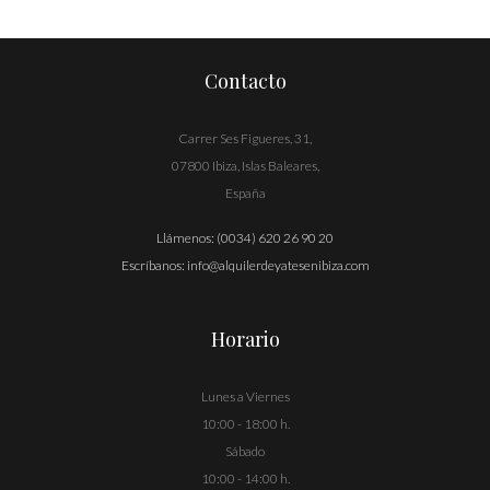
entradas
Contacto
Carrer Ses Figueres, 31,
07800 Ibiza, Islas Baleares,
España
Llámenos:
(0034) 620 26 90 20
Escríbanos:
info@alquilerdeyatesenibiza.com
Horario
Lunes a Viernes
10:00 - 18:00 h.
Sábado
10:00 - 14:00 h.