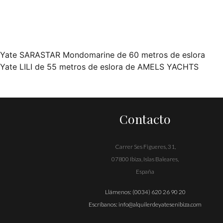
Yate SARASTAR Mondomarine de 60 metros de eslora
Navegación
Yate LILI de 55 metros de eslora de AMELS YACHTS
de
entradas
Contacto
Carrer Ses Figueres, 31,
07800 Ibiza, Islas Baleares,
España
Llámenos:
(0034) 620 26 90 20
Escríbanos:
info@alquilerdeyatesenibiza.com