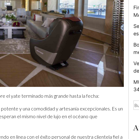
Fi
M
Se
es
Bo
me
Ve
d
MC
34
e el yate terminado más grande hasta la fecha:
Bu
a potente y una comodidad y artesanía excepcionales. Es un
esperan el mismo nivel de lujo en el océano que
A
do en línea con el éxito personal de nuestra clientela fiel a