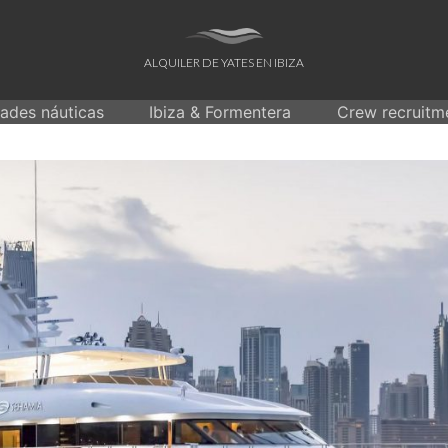
ALQUILER DE YATES EN IBIZA
dades náuticas
Ibiza & Formentera
Crew recruitm