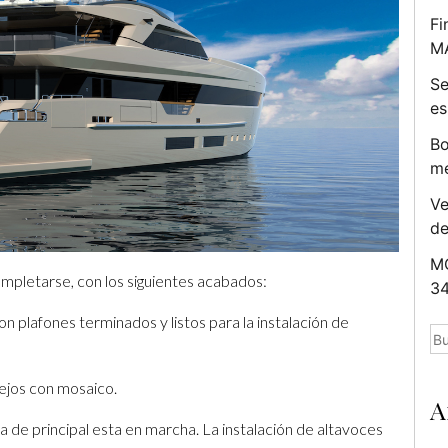
Fi
M
Se
es
Bo
me
Ve
d
MC
ompletarse, con los siguientes acabados:
34
 plafones terminados y listos para la instalación de
Bu
lejos con mosaico.
A
a de principal esta en marcha. La instalación de altavoces