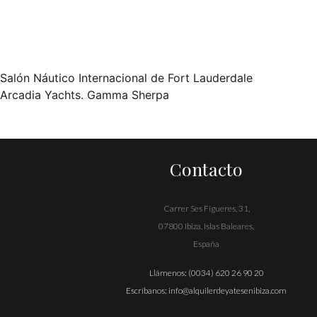
Salón Náutico Internacional de Fort Lauderdale
Navegación
Arcadia Yachts. Gamma Sherpa
de
entradas
Contacto
Carrer Ses Figueres, 31,
07800 Ibiza, Islas Baleares,
España
Llámenos:
(0034) 620 26 90 20
Escríbanos:
info@alquilerdeyatesenibiza.com