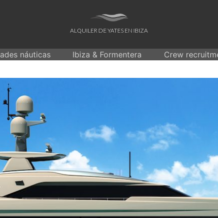
ALQUILER DE YATES EN IBIZA
dades náuticas
Ibiza & Formentera
Crew recruitm