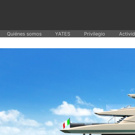
Skip
to
content
Quiénes somos
YATES
Privilegio
Activi