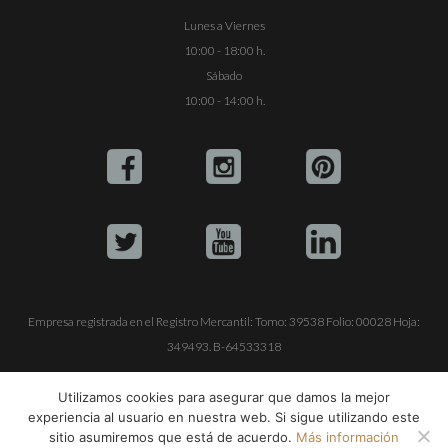
Lunes a Viernes
10:00 - 18:00 h.
Sábado
10:00 - 14:00 h.
Empresa registrada en el Registro Mercantil: Tomo: 39538 Folio: 00028 Hoja:
349493. B-64533318
ALQUILE SU YATE
VENTA DE YATES
TRABAJE CON NOSOTROS
Utilizamos cookies para asegurar que damos la mejor
experiencia al usuario en nuestra web. Si sigue utilizando este
© Copyright 1990-2026
ALQUILER DE YATES EN IBIZA S.L.
sitio asumiremos que está de acuerdo.
Más información