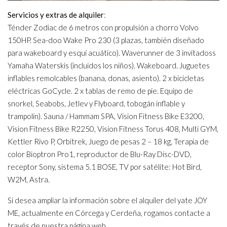
Servicios y extras de alquiler
:
Ténder Zodiac de 6 metros con propulsión a chorro Volvo
150HP. Sea-doo Wake Pro 230 (3 plazas, también diseñado
para wakeboard y esquí acuático). Waverunner de 3 invitadoss
Yamaha Waterskis (incluidos los niños). Wakeboard. Juguetes
inflables remolcables (banana, donas, asiento). 2 x bicicletas
eléctricas GoCycle. 2 x tablas de remo de pie. Equipo de
snorkel, Seabobs, Jetlev y Flyboard, tobogán inflable y
trampolín). Sauna / Hammam SPA, Vision Fitness Bike E3200,
Vision Fitness Bike R2250, Vision Fitness Torus 408, Multi GYM,
Kettler Rivo P, Orbitrek, Juego de pesas 2 – 18 kg, Terapia de
color Bioptron Pro1, reproductor de Blu-Ray Disc-DVD,
receptor Sony, sistema 5.1 BOSE, TV por satélite: Hot Bird,
W2M, Astra.
Si desea ampliar la información sobre el alquiler del yate JOY
ME, actualmente en Córcega y Cerdeña, rogamos contacte a
través de nuestra página web.