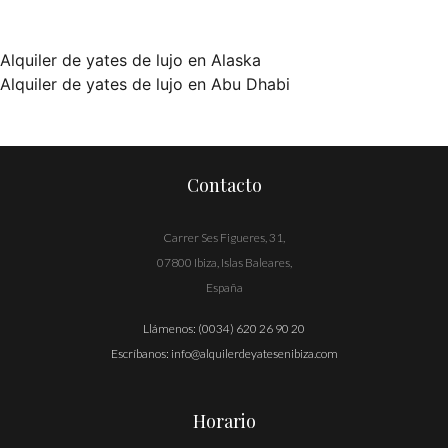
Alquiler de yates de lujo en Alaska
Navegación
Alquiler de yates de lujo en Abu Dhabi
de
entradas
Contacto
Carrer Ses Figueres, 31,
07800 Ibiza, Islas Baleares,
España
Llámenos:
(0034) 620 26 90 20
Escríbanos:
info@alquilerdeyatesenibiza.com
Horario