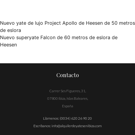
Nuevo yate de lujo Project Apollo de Heesen de 50 metros
Navegación
de eslora
Nuevo superyate Falcon de 60 metros de eslora de
de
Heesen
entradas
Contacto
Carrer Ses Figueres, 31,
07800 Ibiza, Islas Baleares,
España
Llámenos:
(0034) 620 26 90 20
Escríbanos:
info@alquilerdeyatesenibiza.com