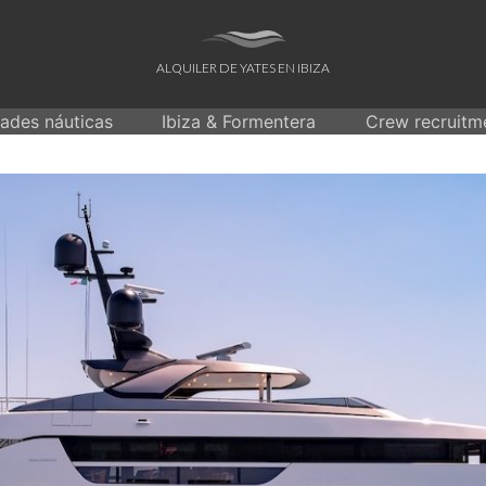
ALQUILER DE YATES EN IBIZA
dades náuticas
Ibiza & Formentera
Crew recruitm