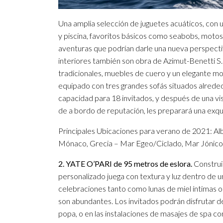
Una amplia selección de juguetes acuáticos, con u
y piscina, favoritos básicos como seabobs, motos
aventuras que podrían darle una nueva perspecti
interiores también son obra de Azimut-Benetti S.
tradicionales, muebles de cuero y un elegante mobi
equipado con tres grandes sofás situados alrede
capacidad para 18 invitados, y después de una visita
de a bordo de reputación, les preparará una exqu
Principales Ubicaciones para verano de 2021: Alba
Mónaco, Grecia – Mar Egeo/Ciclado, Mar Jónico, It
2. YATE O’PARI de 95 metros de eslora.
Construi
personalizado juega con textura y luz dentro d
celebraciones tanto como lunas de miel íntimas 
son abundantes. Los invitados podrán disfrutar del
popa, o en las instalaciones de masajes de spa c