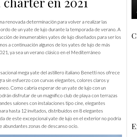
 chárter en 2021
a renovada determinación para volver a realizar las
 bordo de un yate de lujo durante la temporada de verano. A
C
ucción de innumerables yates de lujo diseñados para ser los
mos a continuación algunos de los yates de lujo de más
021, ya sea un verano clásico en el Mediterráneo
acional mega yate del astillero italiano Benetti nos ofrece
ra sin esfuerzo con curvas elegantes, colores claros y
áneo. Como cabría esperar de un yate de lujo con un
podrán disfrutar de un magnífico club de playa con terrazas
andes salones con instalaciones tipo cine, elegantes
ara hasta 12 invitados, distribuidos en 8 elegantes
da de este excepcional yate de lujo en el exterior no podría
E
 de abundantes zonas de descanso ocio.