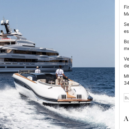
Fi
M
Se
es
Bo
me
Ve
d
MC
34
Bu
A