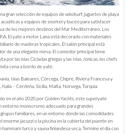
na gran selección de equipos de windsurf, juguetes de playa
 acuáticas y equipos de snorkel y buceo para satisfacer
va de los mejores destinos del Mar Mediterráneo. Los
P.A. El yate a motor Lana está decorado con materiales
liario de maderas tropicales. El salón principal está
dor de una elegante mesa. El comedor principal tiene
 por las islas Cícladas griegas y las Islas Jónicas, los chefs
isita cena a bordo de yate.
nia, Islas Baleares, Córcega, Chipre, Riviera Francesa y
alia – Cerdeña, Sicilia, Malta, Noruega, Turquía.
do en el año 2020 por Golden Yachts, este superyate
e un entorno monocromo adecuado para grandes
o grupos familiares, en un entorno dónde las comodidades
 enorme jacuzzi o la piscina en la cubierta del puente en
on hammam turco y sauna finlandesa seca. Termine el día con