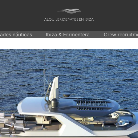
ALQUILER DE YATES EN IBIZA
dades náuticas
Ibiza & Formentera
Crew recruitm