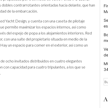
es dobles contrarrotantes orientadas hacia delante, que han
Fi
idad de la embarcación.
M
Se
Red Yacht Design, y cuenta con una caseta de pilotaje
es
que permite maximizar los espacios internos, así como
vés del espejo de popa a los alojamientos interiores. Red
Bo
r, con una suite del propietario situada en medio de la
me
. Hay un espacio para comer en el exterior, así como un
Ve
d
 de ocho invitados distribuidos en cuatro elegantes
MC
n con capacidad para cuatro tripulantes, a los que se
34
.
Bu
A