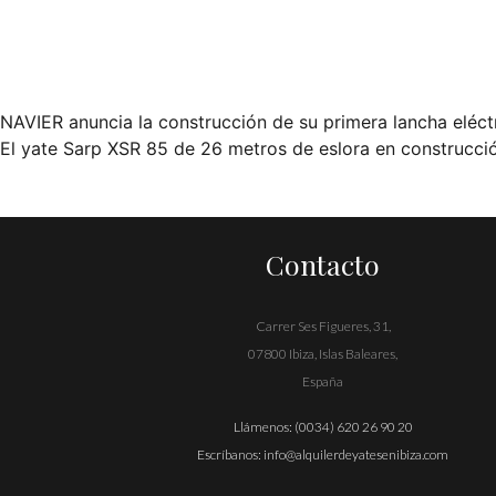
NAVIER anuncia la construcción de su primera lancha eléctr
Navegación
El yate Sarp XSR 85 de 26 metros de eslora en construcci
de
entradas
Contacto
Carrer Ses Figueres, 31,
07800 Ibiza, Islas Baleares,
España
Llámenos:
(0034) 620 26 90 20
Escríbanos:
info@alquilerdeyatesenibiza.com