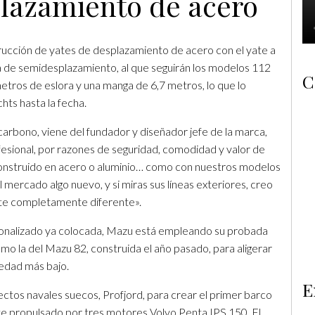
plazamiento de acero
rucción de yates de desplazamiento de acero con el yate a
 de semidesplazamiento, al que seguirán los modelos 112
C
ros de eslora y una manga de 6,7 metros, lo que lo
hts hasta la fecha.
 carbono, viene del fundador y diseñador jefe de la marca,
fesional, por razones de seguridad, comodidad y valor de
onstruido en acero o aluminio… como con nuestros modelos
ercado algo nuevo, y si miras sus líneas exteriores, creo
ate completamente diferente».
rsonalizado ya colocada, Mazu está empleando su probada
o la del Mazu 82, construida el año pasado, para aligerar
edad más bajo.
E
ctos navales suecos, Profjord, para crear el primer barco
te propulsado por tres motores Volvo Penta IPS 150. El