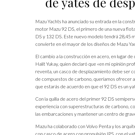
de yates de des
Mazu Yachts ha anunciado su entrada en la const
motor Mazu 92 DS, el primero de una nueva flota
DS y 132 DS. Este nuevo modelo tendrá 28,45 met
convierte en el mayor de los diseños de Mazu Yac
El cambio a la construcción en acero, en lugar de
Halit Yukay, quien declaró que «en mi opinión pro
reventa, un casco de desplazamiento debe ser c
de compuestos de carbono, queríamos ofrecer al m
que estarás de acuerdo en que el 92 DS es un y
Con la quilla de acero del primer 92 DS semipe
experiencia con superestructuras de carbono, com
las embarcaciones y mantener un centro de grav
Mazu ha colaborado con Volvo Penta y los arquite
con casco de acero con propulsión IPS, con el ya