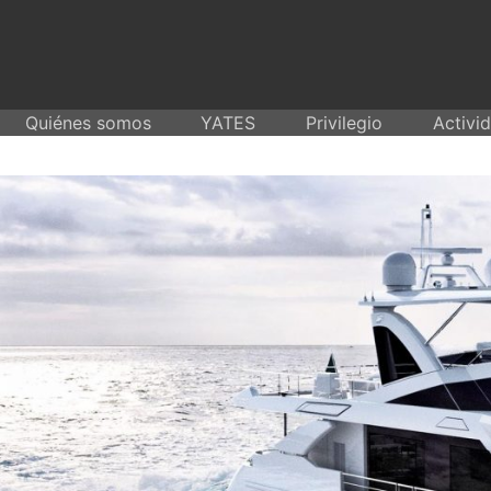
Skip
to
content
Quiénes somos
YATES
Privilegio
Activi