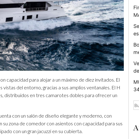
Fi
M
Se
es
Bo
me
Ve
d
con capacidad para alojar a un máximo de diez invitados. El
MC
istas del entorno, gracias a sus amplios ventanales. El H
34
s, distribuidos en tres camarotes dobles para ofrecer un
Bu
cuenta con un salón de diseño elegante y moderno, con
n su zona de comedor con asientos con capacidad para sus
A
ipado con un gran jacuzzi en su cubierta.