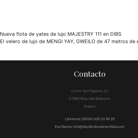
Nueva flota de yates de lujo MAJESTRY 111 en DIBS
Navegación
El velero de lujo de MENGI YAY, GWEILO de 47 metros de e
de
entradas
Contacto
Carrer Ses Figueres, 31,
07800 Ibiza, Islas Baleares,
España
Llámenos:
(0034) 620 26 90 20
Escríbanos:
info@alquilerdeyatesenibiza.com