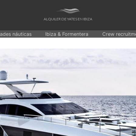
ALQUILER DE YATES EN IBIZA
dades náuticas
Ibiza & Formentera
Crew recruitm