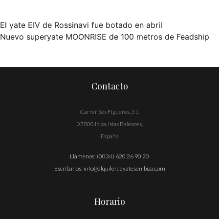
El yate EIV de Rossinavi fue botado en abril
Navegación
Nuevo superyate MOONRISE de 100 metros de Feadship
de
entradas
Contacto
Carrer Ses Figueres, 31,
07800 Ibiza, Islas Baleares,
España
Llámenos:
(0034) 620 26 90 20
Escríbanos:
info@alquilerdeyatesenibiza.com
Horario