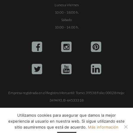
Lunes a Viernes
10:00 - 18:00 h.
Sábado
10:00 - 14:00 h.
Empresa registrada en el Registro Mercantil: Tomo: 39538 Folio: 00028 Hoja:
349493. B-64533318
ALQUILE SU YATE
VENTA DE YATES
TRABAJE CON NOSOTROS
Utilizamos cookies para asegurar que damos la mejor
experiencia al usuario en nuestra web. Si sigue utilizando este
© Copyright 1990-2026
ALQUILER DE YATES EN IBIZA S.L.
sitio asumiremos que está de acuerdo.
Más información