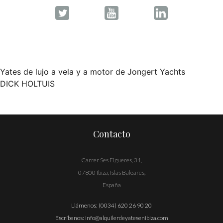
Yates de lujo a vela y a motor de Jongert Yachts
Navegación
DICK HOLTUIS
de
entradas
Contacto
Carrer Ses Figueres, 31,
07800 Ibiza, Islas Baleares,
España
Llámenos:
(0034) 620 26 90 20
Escríbanos:
info@alquilerdeyatesenibiza.com