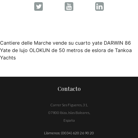
Cantiere delle Marche vende su cuarto yate DARWIN 86
Navegación
Yate de lujo OLOKUN de 50 metros de eslora de Tankoa
Yachts
de
entradas
Contacto
Carrer Ses Figueres, 31,
07800 Ibiza, Islas Baleares,
España
Llámenos:
(0034) 620 26 90 20