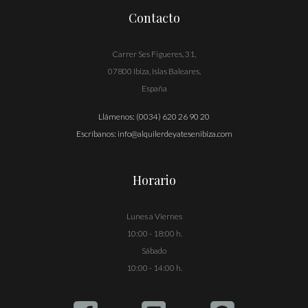
Contacto
Carrer Ses Figueres, 31,
07800 Ibiza, Islas Baleares,
España
Llámenos:
(0034) 620 26 90 20
Escríbanos:
info@alquilerdeyatesenibiza.com
Horario
Lunes a Viernes
10:00 - 18:00 h.
Sábado
10:00 - 14:00 h.