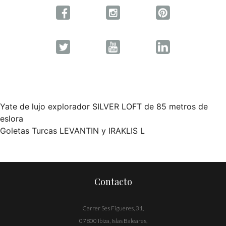
Yate de lujo explorador SILVER LOFT de 85 metros de
Navegación
eslora
Goletas Turcas LEVANTIN y IRAKLIS L
de
entradas
Contacto
Carrer Ses Figueres, 31,
07800 Ibiza, Islas Baleares,