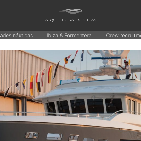
ALQUILER DE YATES EN IBIZA
dades náuticas
Ibiza & Formentera
Crew recruitm