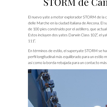
STORM de Cant
El nuevo yate a motor explorador STORM de la cl
delle Marche en la ciudad italiana de Ancona. El
de 100 pies construido por el astillero, que act
Estos incluyen dos yates Darwin Class 102′, el y
111′.
En términos de estilo, el superyate STORM se ha 
perfil longitudinal más equilibrado para un estil
así como la borda rebajada para un contacto más