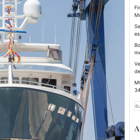
Fi
M
Se
es
Bo
me
Ve
d
MC
34
Bu
A