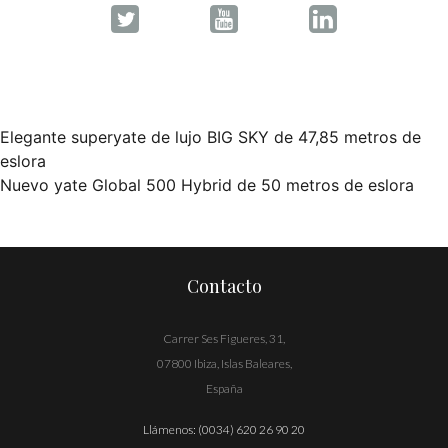
Elegante superyate de lujo BIG SKY de 47,85 metros de
Navegación
eslora
Nuevo yate Global 500 Hybrid de 50 metros de eslora
de
entradas
Contacto
Carrer Ses Figueres, 31,
07800 Ibiza, Islas Baleares,
España
Llámenos:
(0034) 620 26 90 20