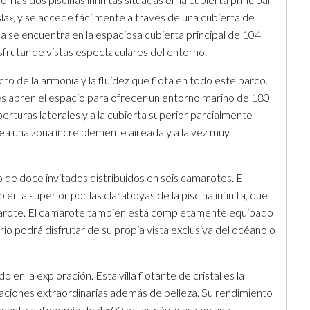
Isla», y se accede fácilmente a través de una cubierta de
a se encuentra en la espaciosa cubierta principal de 104
frutar de vistas espectaculares del entorno.
to de la armonía y la fluidez que flota en todo este barco.
les abren el espacio para ofrecer un entorno marino de 180
aberturas laterales y a la cubierta superior parcialmente
sea una zona increíblemente aireada y a la vez muy
de doce invitados distribuidos en seis camarotes. El
erta superior por las claraboyas de la piscina infinita, que
 camarote. El camarote también está completamente equipado
io podrá disfrutar de su propia vista exclusiva del océano o
n la exploración. Esta villa flotante de cristal es la
staciones extraordinarias además de belleza. Su rendimiento
sionante autonomía de 4.500 millas náuticas con una