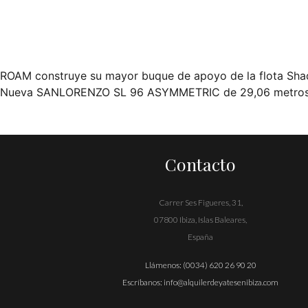
ROAM construye su mayor buque de apoyo de la flota Sh
Navegación
Nueva SANLORENZO SL 96 ASYMMETRIC de 29,06 metros 
de
entradas
Contacto
Carrer Ses Figueres, 31,
07800 Ibiza, Islas Baleares,
España
Llámenos:
(0034) 620 26 90 20
Escríbanos:
info@alquilerdeyatesenibiza.com