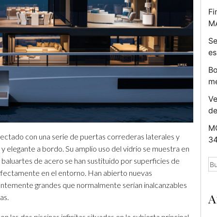
Fi
M
Se
es
Bo
me
Ve
d
MC
tado con una serie de puertas correderas laterales y
34
 elegante a bordo. Su amplio uso del vidrio se muestra en
 baluartes de acero se han sustituido por superficies de
Bu
erfectamente en el entorno. Han abierto nuevas
antemente grandes que normalmente serían inalcanzables
A
as.
las dos piscinas infinitas situadas en la cubierta principal.