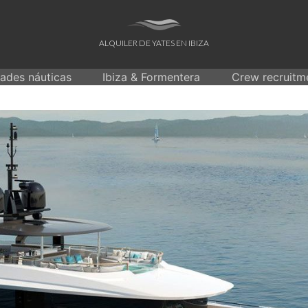
ALQUILER DE YATES EN IBIZA
dades náuticas
Ibiza & Formentera
Crew recruitm