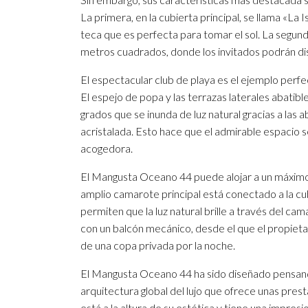
La primera, en la cubierta principal, se llama «La 
teca que es perfecta para tomar el sol. La segund
metros cuadrados, donde los invitados podrán dis
El espectacular club de playa es el ejemplo perfec
El espejo de popa y las terrazas laterales abatib
grados que se inunda de luz natural gracias a las 
acristalada. Esto hace que el admirable espacio 
acogedora.
El Mangusta Oceano 44 puede alojar a un máximo 
amplio camarote principal está conectado a la cubi
permiten que la luz natural brille a través del
con un balcón mecánico, desde el que el propietar
de una copa privada por la noche.
El Mangusta Oceano 44 ha sido diseñado pensando e
arquitectura global del lujo que ofrece unas pre
está a la altura de su estética y tiene una impre