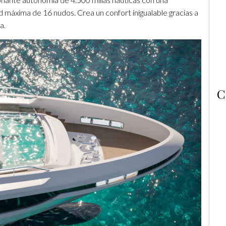
 máxima de 16 nudos. Crea un confort inigualable gracias a
a.
C