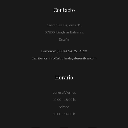
Contacto
Carrer Ses Figueres, 31,
07800 Ibiza, Islas Baleares,
España
Llámenos:
(0034) 620 26 90 20
Escríbanos:
info@alquilerdeyatesenibiza.com
Horario
Lunes a Viernes
10:00 - 18:00 h.
Sábado
10:00 - 14:00 h.