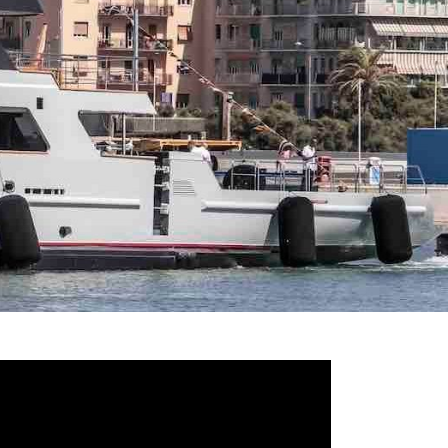
deo
ayer