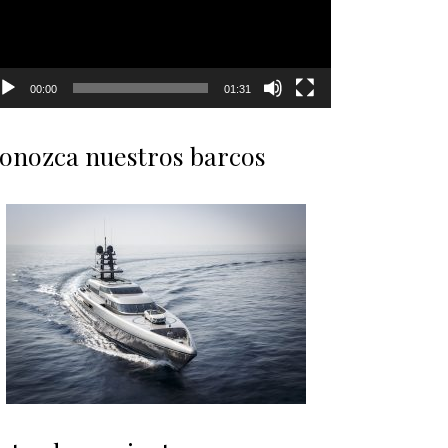
00:00
01:31
onozca nuestros barcos