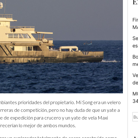
E
Fi
M
Se
es
Bo
me
Ve
d
MC
34
mbiantes prioridades del propietario. Mi Song era un velero
carreras de competición, pero no hay duda de que un yate a
Bu
 de expedición para crucero y un yate de vela Maxi
frecerían lo mejor de ambos mundos.
slora un explorador totalmente de acero construido como