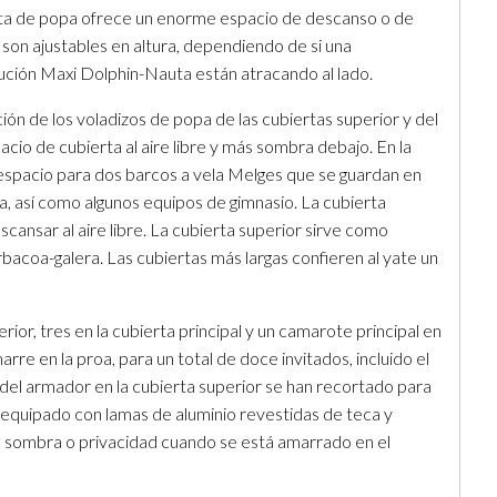
bierta de popa ofrece un enorme espacio de descanso o de
son ajustables en altura, dependiendo de si una
ución Maxi Dolphin-Nauta están atracando al lado.
ión de los voladizos de popa de las cubiertas superior y del
io de cubierta al aire libre y más sombra debajo. En la
y espacio para dos barcos a vela Melges que se guardan en
, así como algunos equipos de gimnasio. La cubierta
ansar al aire libre. La cubierta superior sirve como
acoa-galera. Las cubiertas más largas confieren al yate un
erior, tres en la cubierta principal y un camarote principal en
arre en la proa, para un total de doce invitados, incluido el
 del armador en la cubierta superior se han recortado para
n equipado con lamas de aluminio revestidas de teca y
 sombra o privacidad cuando se está amarrado en el