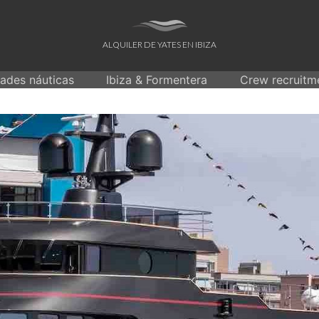
ALQUILER DE YATES EN IBIZA
dades náuticas
Ibiza & Formentera
Crew recruitm