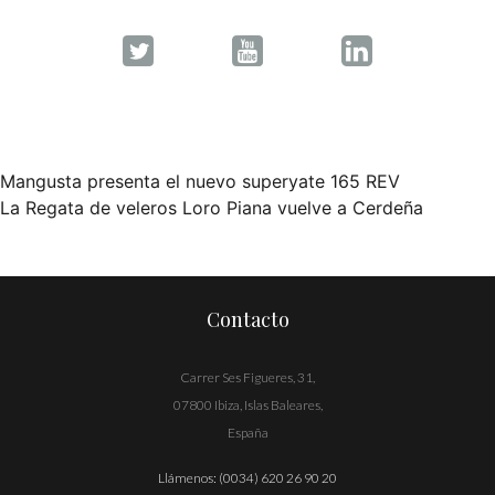
Mangusta presenta el nuevo superyate 165 REV
Navegación
La Regata de veleros Loro Piana vuelve a Cerdeña
de
entradas
Contacto
Carrer Ses Figueres, 31,
07800 Ibiza, Islas Baleares,
España
Llámenos:
(0034) 620 26 90 20