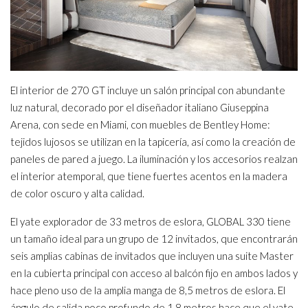
El interior de 270 GT incluye un salón principal con abundante
luz natural, decorado por el diseñador italiano Giuseppina
Arena, con sede en Miami, con muebles de Bentley Home:
tejidos lujosos se utilizan en la tapicería, así como la creación de
paneles de pared a juego. La iluminación y los accesorios realzan
el interior atemporal, que tiene fuertes acentos en la madera
de color oscuro y alta calidad.
El yate explorador de 33 metros de eslora, GLOBAL 330 tiene
un tamaño ideal para un grupo de 12 invitados, que encontrarán
seis amplias cabinas de invitados que incluyen una suite Master
en la cubierta principal con acceso al balcón fijo en ambos lados y
hace pleno uso de la amplia manga de 8,5 metros de eslora. El
ángulo de salida poco profundo de 1.8 metros hace que el yate