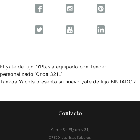
El yate de lujo O’Ptasia equipado con Tender
Navegación
personalizado ‘Onda 321L’
Tankoa Yachts presenta su nuevo yate de lujo BINTADOR
de
entradas
Contacto
Carrer Ses Figueres, 31,
07800 Ibiza, Islas Baleares,