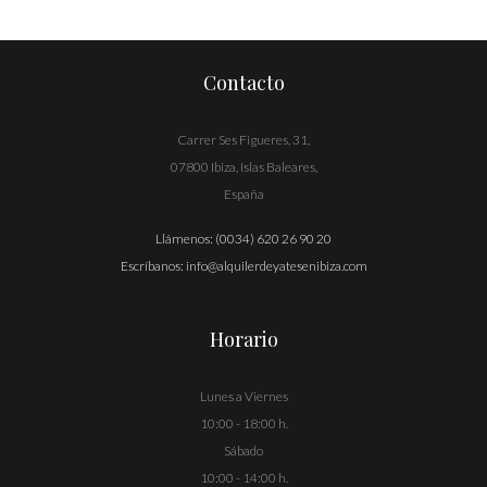
entradas
Contacto
Carrer Ses Figueres, 31,
07800 Ibiza, Islas Baleares,
España
Llámenos:
(0034) 620 26 90 20
Escríbanos:
info@alquilerdeyatesenibiza.com
Horario
Lunes a Viernes
10:00 - 18:00 h.
Sábado
10:00 - 14:00 h.