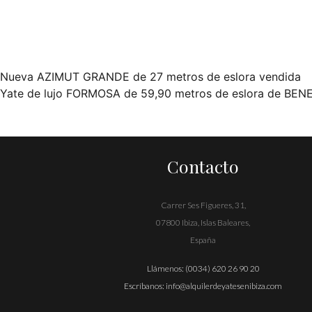
Nueva AZIMUT GRANDE de 27 metros de eslora vendida
Navegación
Yate de lujo FORMOSA de 59,90 metros de eslora de BEN
de
entradas
Contacto
Carrer Ses Figueres, 31,
07800 Ibiza, Islas Baleares,
España
Llámenos:
(0034) 620 26 90 20
Escríbanos:
info@alquilerdeyatesenibiza.com