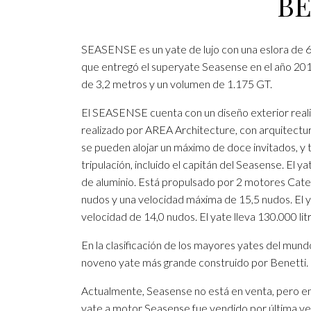
BE
SEASENSE es un yate de lujo con una eslora de 67,
que entregó el superyate Seasense en el año 201
de 3,2 metros y un volumen de 1.175 GT.
El SEASENSE cuenta con un diseño exterior reali
realizado por AREA Architecture, con arquitectu
se pueden alojar un máximo de doce invitados, y
tripulación, incluido el capitán del Seasense. El
de aluminio. Está propulsado por 2 motores Cater
nudos y una velocidad máxima de 15,5 nudos. El y
velocidad de 14,0 nudos. El yate lleva 130.000 li
En la clasificación de los mayores yates del mund
noveno yate más grande construido por Benetti.
Actualmente, Seasense no está en venta, pero e
yate a motor Seasense fue vendido por última v