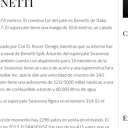
NETTI
0 metros. El constructor del yate es Benetti, de Italia,
7. El superyate tiene una manga de 10,8 metros, un calado
C
zado por Cor D. Rover Design, mientras que su interior fue
ra naval de Benetti SpA. A bordo del superyate Seasense
 también cuenta con alojamiento para 14 miembros de la
 yate Seasense tiene un casco de acero y una superestructura
pillar Inc, que le dan una velocidad de crucero de 14,0
ate tiene una autonomía de 12,0/5000 millas náuticas a una
tros de combustible a bordo y 60.000 litros de agua.
o, el superyate Seasense figura en el número 314. Es el
E
n este momento hay 2290 yates en venta en el mundo. El
ez en 2013. El SRASENSE fue uno de los 415 yates que se