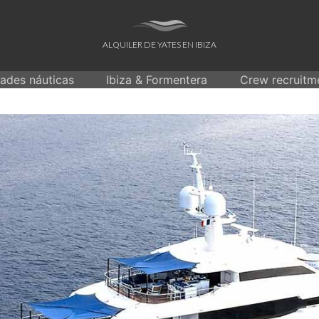
ALQUILER DE YATES EN IBIZA
dades náuticas
Ibiza & Formentera
Crew recruitm