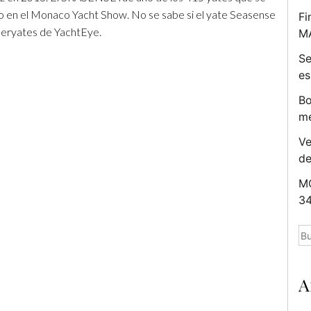
o en el Monaco Yacht Show. No se sabe si el yate Seasense
Fi
peryates de YachtEye.
M
Se
es
Bo
me
Ve
d
MC
34
Bu
A