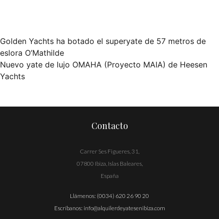
Golden Yachts ha botado el superyate de 57 metros de
Navegación
eslora O’Mathilde
Nuevo yate de lujo OMAHA (Proyecto MAIA) de Heesen
de
Yachts
entradas
Contacto
Carrer Ses Figueres, 31,
07800 Ibiza, Islas Baleares,
España
Llámenos:
(0034) 620 26 90 20
Escríbanos:
info@alquilerdeyatesenibiza.com