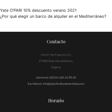
Yate O’PARI 10% descuento verano 2021
Navegación
¿Por qué elegir un barco de alquiler en el Mediterráneo?
de
entradas
Contacto
Carrer Ses Figueres, 31,
07800 Ibiza, Islas Baleares,
España
Llámenos:
(0034) 620 26 90 20
Escríbanos:
info@alquilerdeyatesenibiza.com
Horario