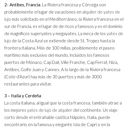
2- Antibes, Francia
. La Riviera francesa y Córcega son
probablemente el lugar de vacaciones en a
lquiler de yates de
lujo
más solicitado en el Mediterráneo, la Riviera francesa en el
sur de Francia, es el lugar de de ricos y famosos y es el dominio
de magníficos superyates y megayates. La meca de los
yates de
lujo
de la Costa Azul se extiende desde St. Tropez hasta la
frontera italiana. Más de 100 millas, posiblemente el paseo
marítimo más exclusivo del mundo, incluidos los famosos
puertos de Mónaco, Cap Dail, Ville Franche, Cap Ferrat, Niza,
Antibes, Golfe Juan y Cannes. A lo largo de la Riviera francesa
(Cote d’Azur) hay más de 30 puertos y más de 3000
restaurantes para visitar.
3 – Italia y Cerdeña
La costa italiana, al igual que la costa francesa, también atrae a
los mejores
yates de lujo de alquiler
del continente. Un viaje
corto desde el entrañable caótica Nápoles, Italia, puede
encontrarlo en la famosa y elegante Isla de Capri o en la