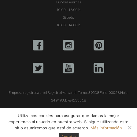
Lunes a Viernes
10:00 - 18:00 h.
Sábado
10:00 - 14:00 h.
Empresa registrada en el Registro Mercantil: Tomo: 39538 Folio: 00028 Hoja:
349493. B-64533318
ALQUILE SU YATE
VENTA DE YATES
TRABAJE CON NOSOTROS
Utilizamos cookies para asegurar que damos la mejor
experiencia al usuario en nuestra web. Si sigue utilizando este
© Copyright 1990-2026
ALQUILER DE YATES EN IBIZA S.L.
sitio asumiremos que está de acuerdo.
Más información
Aceptar