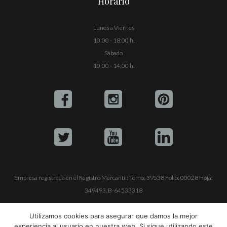
Horario
Lunes a Viernes
10:00 - 18:00 h.
Sábado
10:00 - 14:00 h.
Empresa registrada en el Registro Mercantil: Tomo: 39538 Folio: 00028 Hoja:
349493. B-64533318
ALQUILE SU YATE
VENTA DE YATES
TRABAJE CON NOSOTROS
Utilizamos cookies para asegurar que damos la mejor
experiencia al usuario en nuestra web. Si sigue utilizando este