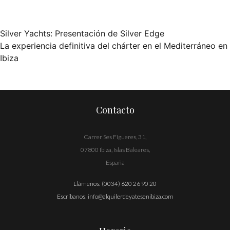
Silver Yachts: Presentación de Silver Edge
Navegación
La experiencia definitiva del chárter en el Mediterráneo en
Ibiza
de
entradas
Contacto
Carrer Ses Figueres, 31,
07800 Ibiza, Islas Baleares,
España
Llámenos:
(0034) 620 26 90 20
Escríbanos:
info@alquilerdeyatesenibiza.com