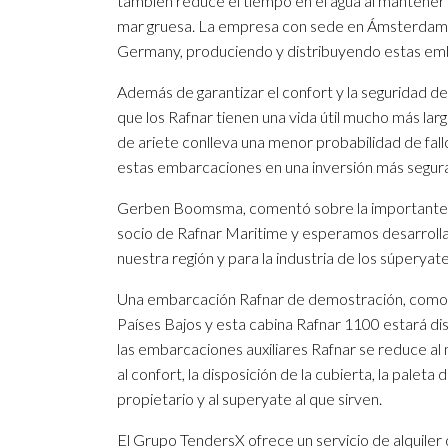
también reduce el tiempo en el agua al mantener 
mar gruesa. La empresa con sede en Ámsterdam 
Germany, produciendo y distribuyendo estas emb
Además de garantizar el confort y la seguridad de
que los Rafnar tienen una vida útil mucho más la
de ariete conlleva una menor probabilidad de fall
estas embarcaciones en una inversión más segur
Gerben Boomsma, comentó sobre la importante as
socio de Rafnar Maritime y esperamos desarrolla
nuestra región y para la industria de los súperyate
Una embarcación Rafnar de demostración, como pri
Países Bajos y esta cabina Rafnar 1100 estará disp
las embarcaciones auxiliares Rafnar se reduce al 
al confort, la disposición de la cubierta, la palet
propietario y al superyate al que sirven.
El Grupo TendersX ofrece un servicio de alquiler