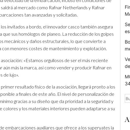
la velocidad de la embarcación, incluso en condiciones de
Fi
saldrá al mercado como Rafnar Netherlands y Rafnar
M
arcaciones tan avanzadas y solicitadas.
Se
 los invitados a bordo, el innovador casco también asegura
es
rga que sus homólogos de planeo. La reducción de los golpes
os mecánicos y daños estructurales, lo que convierte a
Bo
a con menores costes de mantenimiento y explotación.
me
Ve
ociación: «Estamos orgullosos de ser el más reciente
d
r aún más la marca, así como vender y producir Rafnar en
s de lujo».
MC
34
mer resultado físico de la asociación, llegará pronto a los
onible a finales de este año. El nivel de personalización de
Bu
mínimo gracias a su diseño que da prioridad a la seguridad y
a de colores y los materiales interiores pueden adaptarse a su
A
 de embarcaciones auxiliares que ofrece a los superyates la