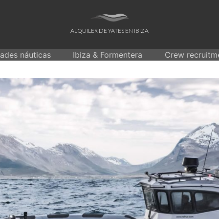
ALQUILER DE YATES EN IBIZA
dades náuticas
Ibiza & Formentera
Crew recruitm