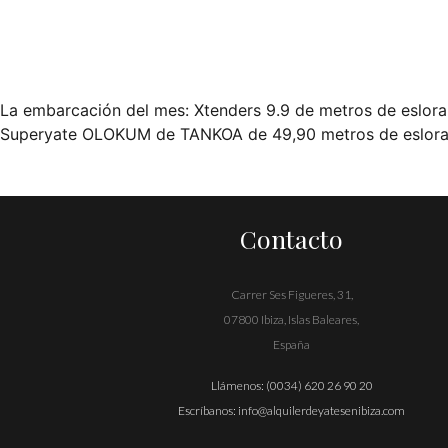
La embarcación del mes: Xtenders 9.9 de metros de eslora
Navegación
Superyate OLOKUM de TANKOA de 49,90 metros de eslor
de
entradas
Contacto
Carrer Ses Figueres, 31,
07800 Ibiza, Islas Baleares,
España
Llámenos:
(0034) 620 26 90 20
Escríbanos:
info@alquilerdeyatesenibiza.com