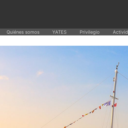
Skip
to
content
Quiénes somos
YATES
Privilegio
Activi