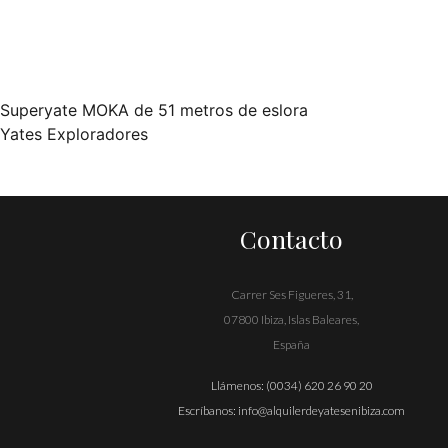
Superyate MOKA de 51 metros de eslora
Navegación
Yates Exploradores
de
entradas
Contacto
Carrer Ses Figueres, 31,
07800 Ibiza, Islas Baleares,
España
Llámenos:
(0034) 620 26 90 20
Escríbanos:
info@alquilerdeyatesenibiza.com