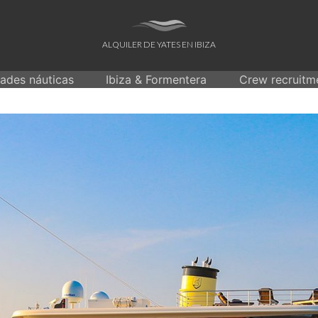
ALQUILER DE YATES EN IBIZA
dades náuticas
Ibiza & Formentera
Crew recruitm