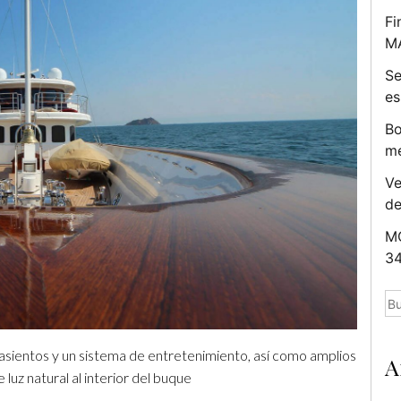
Fi
M
Se
es
Bo
me
Ve
d
MC
34
Bu
 asientos y un sistema de entretenimiento, así como amplios
A
uz natural al interior del buque