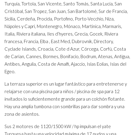
Turquía, Tortola, San Vicente, Santo Tomás, Santa Lucía, San
Cristóbal, San Tropez, San Juan, San Bartolomé, Sur de Francia,
Sicilia, Cerdeña, Procida, Portofino, Porto-Vecchio, Niza,
Nápoles y Capri, Montenegro, Mónaco, Martinica, Marmaris,
Italia, Riviera italiana, Iles d’hyeres, Grecia, Gocek, Riviera
francesa, Francia, Elba , East Med, Dubrovnik, Directory,
Cyclade Islands, Croacia, Cote d Azur, Córcega, Corfú, Costa
de Carian, Cannes, Bormes, Bonifacio, Bodrum, Atenas, Antigua,
Antibes, Anguila, Costa de Amalfi, Ajaccio, Islas Eolias, Islas del
Egeo.
La terraza superior es un lugar fantástico para entretenerse y
relajarse con una piscina para niños / piscina de spa para 12
invitados lo suficientemente grande para un colchón flotante.
Hay una amplia tumbona con sombrillas para dar sombra y una
zona de asientos.
Sus 2 motores de 1120/1500 kW / hp impulsan el yate
Turquesa hasta una velocidad máxima de 17 nudos y una