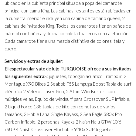
ubicado en la cubierta principal situada a popa del camarote
principal con cama King. Las cabinas restantes están ubicadas en
la cubierta inferior e incluyen una cabina de tamaño queen, 2
cabinas de invitados King. Todos los camarotes tienen baños de
mármol con bañera y ducha completa toalleros con calefacción.
Cada camarote tiene una mezcla distintiva de colores, tela y
cuero.
Servicios y extras de alquiler
:
El espectacular
yate de lujo
TURQUOISE ofrece a sus invitados
los siguientes extra
S: juguetes, tobogán acuático Trampolín 2
Montague X90 Bikes 2 Seabob F5S Lampuga Boost Tabla de surf
eléctrica 2 Veleros Laser Pico, 2 Atom Windsurfers con
múltiples velas, Equipo de windsurf para Crossover SUP inflable,
2 Liquid Force 138 tablas de kite con cometas de varios
tamaños, 2 Hobie Lanai Single Kayaks, 2 Sea Eagle 380x Pro
Carbon Inflable, 2 personas Kayaks 2 Naish Nalu GTW 10’6
«SUP 4 Naish Crossover Hinchable 9’10» SUP Juguetes