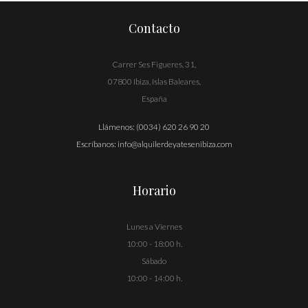
Contacto
Carrer Ses Figueres, 31,
07800 Ibiza, Islas Baleares,
España
Llámenos:
(0034) 620 26 90 20
Escríbanos:
info@alquilerdeyatesenibiza.com
Horario
Lunes a Viernes
10:00 - 18:00 h.
Sábado
10:00 - 14:00 h.