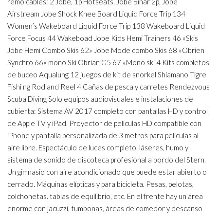
remolcables: 2 Jobe, 1p Hotseats, Jobe Binar 2p, Jobe
Airstream Jobe Shock Knee Board Liquid Force Trip 134
Women’s Wakeboard Liquid Force Trip 138 Wakeboard Liquid
Force Focus 44 Wakeboad Jobe Kids Hemi Trainers 46 «Skis
Jobe Hemi Combo Skis 62» Jobe Mode combo Skis 68 «Obrien
Synchro 66» mono Ski Obrian G5 67 «Mono ski 4 Kits completos
de buceo Aqualung 12 juegos de kit de snorkel Shiamano Tigre
Fishi ng Rod and Reel 4 Cañas de pesca y carretes Rendezvous
Scuba Diving Solo equipos audiovisuales e instalaciones de
cubierta: Sistema AV 2017 completo con pantallas HD y control
de Apple TV y iPad. Proyector de películas HD compatible con
iPhone y pantalla personalizada de 3 metros para películas al
aire libre. Espectáculo de luces completo, láseres, humo y
sistema de sonido de discoteca profesional a bordo del Stern.
Un gimnasio con aire acondicionado que puede estar abierto o
cerrado. Máquinas elípticas y para bicicleta. Pesas, pelotas,
colchonetas. tablas de equilibrio, etc. En el frente hay un área
enorme con jacuzzi, tumbonas, áreas de comedor y descanso