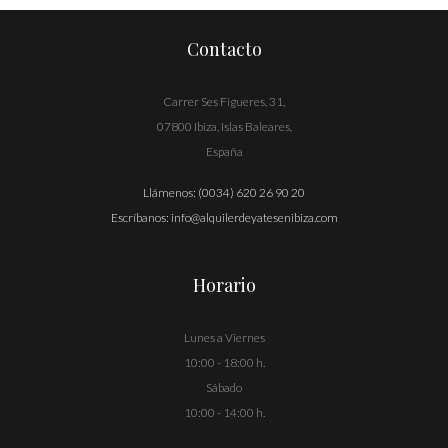
entradas
Contacto
Carrer Ses Figueres, 31,
07800 Ibiza, Islas Baleares,
España
Llámenos:
(0034) 620 26 90 20
Escríbanos:
info@alquilerdeyatesenibiza.com
Horario
Lunes a Viernes
10:00 - 18:00 h.
Sábado
10:00 - 14:00 h.